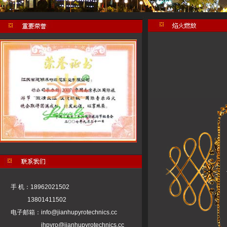
手 机：18962021502
13801411502
电子邮箱：
info@jianhupyrotechnics.cc
jhpyro@jianhupyrotechnics.cc